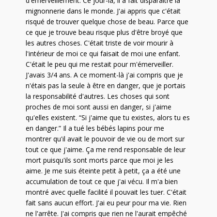
d'émerveillement. Ce jour-là, il a fait disparaître la
mignonnerie dans le monde. J'ai appris que c'était
risqué de trouver quelque chose de beau. Parce que
ce que je trouve beau risque plus d'être broyé que
les autres choses. C'était triste de voir mourir à
l'intérieur de moi ce qui faisait de moi une enfant.
C'était le peu qui me restait pour m'émerveiller.
J'avais 3/4 ans. A ce moment-là j'ai compris que je
n'étais pas la seule à être en danger, que je portais
la responsabilité d'autres. Les choses qui sont
proches de moi sont aussi en danger, si j'aime
qu'elles existent. “Si j'aime que tu existes, alors tu es
en danger.” Il a tué les bébés lapins pour me
montrer qu'il avait le pouvoir de vie ou de mort sur
tout ce que j'aime. Ça me rend responsable de leur
mort puisqu'ils sont morts parce que moi je les
aime. Je me suis éteinte petit à petit, ça a été une
accumulation de tout ce que j'ai vécu. Il m'a bien
montré avec quelle facilité il pouvait les tuer. C'était
fait sans aucun effort. J'ai eu peur pour ma vie. Rien
ne l'arrête. J'ai compris que rien ne l'aurait empêché