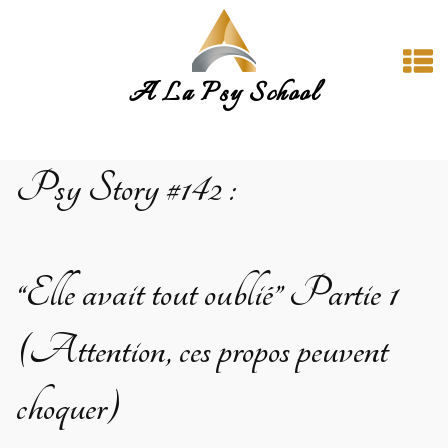
A La Psy School
Psy Story
#142
:
“Elle avait tout oublié” Partie 1
(Attention, ces propos peuvent
choquer)