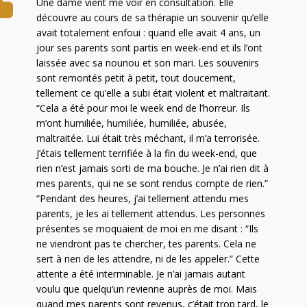
Une dame vient me voir en consultation. Elle
découvre au cours de sa thérapie un souvenir qu’elle
avait totalement enfoui : quand elle avait 4 ans, un
jour ses parents sont partis en week-end et ils l’ont
laissée avec sa nounou et son mari. Les souvenirs
sont remontés petit à petit, tout doucement,
tellement ce qu’elle a subi était violent et maltraitant.
“Cela a été pour moi le week end de l’horreur. Ils
m’ont humiliée, humiliée, humiliée, abusée,
maltraitée. Lui était très méchant, il m’a terrorisée.
J’étais tellement terrifiée à la fin du week-end, que
rien n’est jamais sorti de ma bouche. Je n’ai rien dit à
mes parents, qui ne se sont rendus compte de rien.”
“Pendant des heures, j’ai tellement attendu mes
parents, je les ai tellement attendus. Les personnes
présentes se moquaient de moi en me disant : “Ils
ne viendront pas te chercher, tes parents. Cela ne
sert à rien de les attendre, ni de les appeler.” Cette
attente a été interminable. Je n’ai jamais autant
voulu que quelqu’un revienne auprès de moi. Mais
quand mes parents sont revenus, c’était trop tard, le