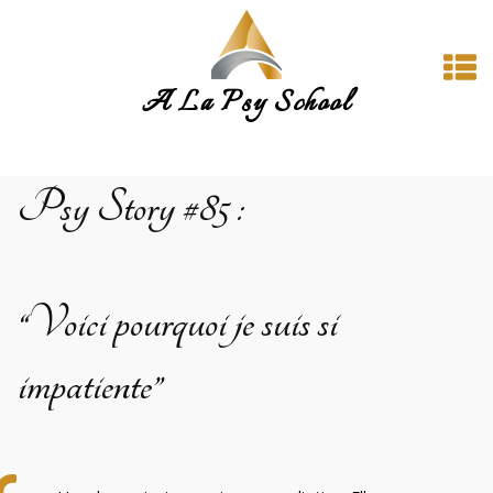
A La Psy School
Psy Story
#85
:
“Voici pourquoi je suis si
impatiente”