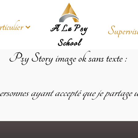
iculier
A La Psy
Supervis
School
Psy Story
image ok sans texte
:
sonnes ayant accepté que je partage un