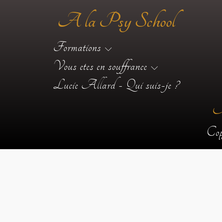
A la Psy School
Formations
Vous etes en souffrance
Lucie Allard - Qui suis-je ?
A
Cop