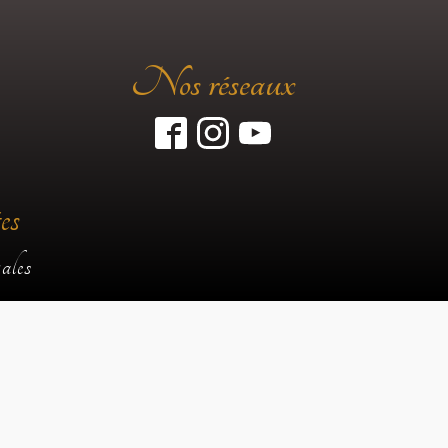
Nos réseaux
es
ales