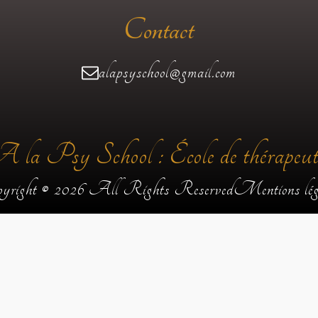
Contact
alapsyschool@gmail.com
 la Psy School : École de thérapeut
yright © 2026 All Rights Reserved
Mentions lég